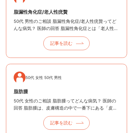
脂漏性角化症/老人性疣贅
50代 男性のご相談 脂漏性角化症/老人性疣贅ってど
んな病気？ 医師の回答 脂漏性角化症とは「老人性疣
贅」とも呼ばれるいぼの一種でシミから隆起するこ
とがあります。 〜最近できた“茶色いポツポツ”…そ
記事を読む
れ「脂漏性角化症／老人…
50代 女性 50代 男性
脂肪腫
50代 女性のご相談 脂肪腫ってどんな病気？ 医師の
回答 脂肪腫は、皮膚構造の中で一番下にある「皮下
組織」にできる良性の腫瘍（脂肪のかたまり）で多
くみられるものです。 〜やわらかくて動く「しこ
記事を読む
り」、それは“脂肪腫”かも！…