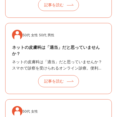
調べてほしい」……そんな時、先生から「紹介状を書
記事を読む
きますね」と言われることがあ…
50代 女性 50代 男性
ネットの皮膚科は「適当」だと思っていません
か？
ネットの皮膚科は「適当」だと思っていませんか？
スマホで診察を受けられるオンライン診療。便利で
すが、実はこんな「3つの落とし穴」があります。 1.
「さわれない」から正確に伝わらない 病院なら先生
記事を読む
が直接肌を触って、厚みや…
50代 女性