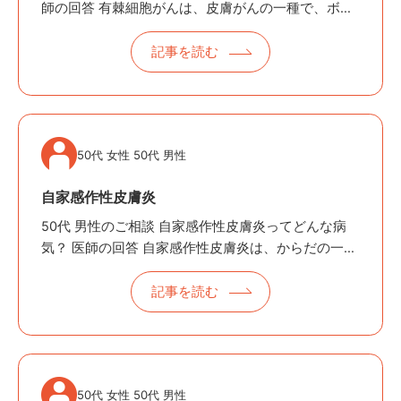
師の回答 有棘細胞がんは、皮膚がんの一種で、ボー
エン病（ぼーえんびょう）や日光角化症（にっこう
かくかしょう）から発症することが多いといわれて
記事を読む
います。 〜皮膚にできるがん…
50代 女性 50代 男性
自家感作性皮膚炎
50代 男性のご相談 自家感作性皮膚炎ってどんな病
気？ 医師の回答 自家感作性皮膚炎は、からだの一部
分の皮膚炎などが悪化した後に全身に複数の小さな
発疹ができる病気です。 〜「別の場所までかゆくな
記事を読む
ってきた…」それ、“自家感…
50代 女性 50代 男性