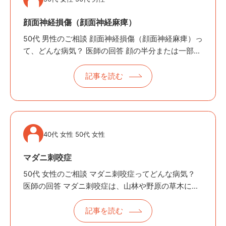
顔面神経損傷（顔面神経麻痺）
50代 男性のご相談 顔面神経損傷（顔面神経麻痺）っ
て、どんな病気？ 医師の回答 顔の半分または一部が
動かしにくくなる病気です。 〜「顔の動きがおかし
い」と感じたら、早めの対応がカギです〜顔面神経
記事を読む
損傷（顔面神経麻痺）は、…
40代 女性 50代 女性
マダニ刺咬症
50代 女性のご相談 マダニ刺咬症ってどんな病気？
医師の回答 マダニ刺咬症は、山林や野原の草木に生
息するマダニが皮膚に吸着して吸血することで生じ
る病気です。 〜山や草むらにひそむ、危険な小さな
記事を読む
吸血生物にご注意を〜 マダ…