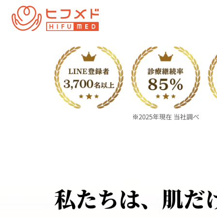
内
容
を
ス
キ
ッ
プ