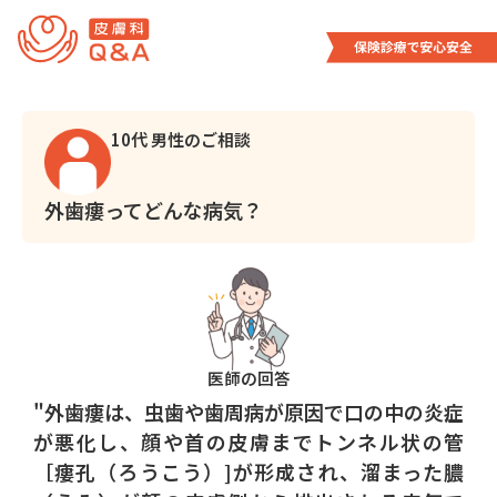
内
容
を
ス
キ
10代 男性のご相談
ッ
プ
外歯瘻ってどんな病気？
医師の回答
"外歯瘻は、虫歯や歯周病が原因で口の中の炎症
が悪化し、顔や首の皮膚までトンネル状の管
［瘻孔（ろうこう）]が形成され、溜まった膿