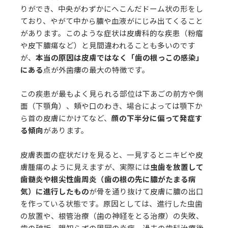
りができ、中央がわずかにへこんだドーム状の形をし
ており、やがて中から膿や血液がにじみ出てくること
があります。このような症状は皮膚科的な疾患（粉瘤
や皮下膿瘍など）と見間違われることも多いのです
が、
本当の原因は皮膚ではなく「歯の根っこの感染」
にある
点が外歯瘻の最大の特徴です。
この疾患が最もよく見られる部位は下あごの前方や側
面（下顎角）、頬や口のわき、場合によっては顎下か
ら首の皮膚にかけてなど、
顔の下半分に偏って発症す
る傾向
があります。
皮膚表面の症状だけを見ると、一見するとニキビや皮
膚腫瘍のように見えますが、実際には
虫歯を放置して
歯髄炎や根尖性歯周炎（歯の根の先に膿がたまる病
気）に進行したもの
が骨を通り抜けて皮膚に膿の出口
を作っている状態です。原因としては、進行した虫歯
の放置や、根管治療（歯の神経をとる治療）の失敗、
歯の破折、親知らずの周囲の炎症、過去の歯科治療後