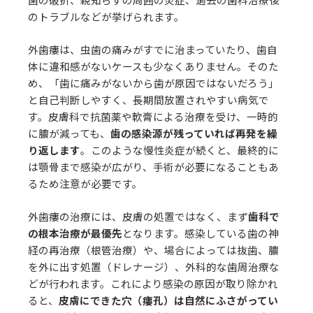
のトラブルなどが挙げられます。
外歯瘻は、虫歯の痛みがすでに治まっていたり、歯自
体に違和感がないケースも少なくありません。そのた
め、「歯に痛みがないから歯が原因ではないだろう」
と自己判断しやすく、長期間放置されやすい病気で
す。皮膚科で抗菌薬や軟膏による治療を受け、一時的
に膿が減っても、
歯の感染源が残っていれば再発を繰
り返します
。このような慢性炎症が続くと、最終的に
は顎骨まで感染が広がり、手術が必要になることもあ
るため注意が必要です。
外歯瘻の治療には、皮膚の処置ではなく、まず
歯科で
の根本治療が最優先
となります。感染している歯の神
経の再治療（根管治療）や、場合によっては抜歯、膿
を外に出す処置（ドレナージ）、外科的な歯周治療な
どが行われます。これにより感染の原因が取り除かれ
ると、
皮膚にできた穴（瘻孔）は自然にふさがってい