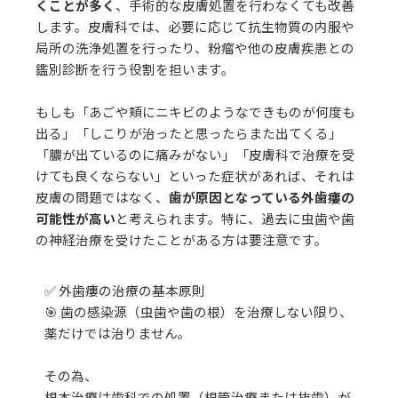
くことが多く
、手術的な皮膚処置を行わなくても改善
します。皮膚科では、必要に応じて抗生物質の内服や
局所の洗浄処置を行ったり、粉瘤や他の皮膚疾患との
鑑別診断を行う役割を担います。
もしも「あごや頬にニキビのようなできものが何度も
出る」「しこりが治ったと思ったらまた出てくる」
「膿が出ているのに痛みがない」「皮膚科で治療を受
けても良くならない」といった症状があれば、それは
皮膚の問題ではなく、
歯が原因となっている外歯瘻の
可能性が高い
と考えられます。特に、過去に虫歯や歯
の神経治療を受けたことがある方は要注意です。
✅ 外歯瘻の治療の基本原則
🎯 歯の感染源（虫歯や歯の根）を治療しない限り、
薬だけでは治りません。
その為、
根本治療は歯科での処置（根管治療または抜歯）が