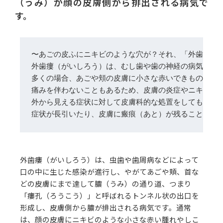
（うみ）が顔の皮膚側から排出される病気で
す。
外歯瘻（がいしろう）は、むし歯や歯の神経の病気が進
多くの場合、あごや頬の皮膚に小さな赤いできものやし
痛みを伴わないこともあるため、皮膚の炎症やニキビと
外から見える症状に対して皮膚科的な処置をしても根本
症状が長引いたり、皮膚に瘢痕（あと）が残ることを防
外歯瘻（がいしろう）は、虫歯や歯周病などによって
口の中に生じた感染が進行し、やがてあごや頬、首な
どの皮膚にまで達して膿（うみ）の通り道、つまり
「瘻孔（ろうこう）」と呼ばれるトンネル状の出口を
形成し、皮膚側から膿が排出される病気です。通常
は、顔の皮膚にニキビのような小さな赤い腫れやしこ