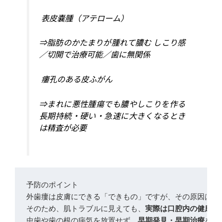
表皮嚢腫（アテローム）
⇒脂肪のかたまりが腫れて膿む しこり感
／切開で治療可能／歯に無関係
瘻孔のある皮ふがん
⇒まれに悪性腫瘍でも膿やしこりを作る
長期持続・硬い・急速に大きくなるとき
は精査が必要
予防のポイント
外歯瘻は皮膚にできる「できもの」ですが、その原因は
歯
そのため、肌トラブルに見えても、
実際は口腔内の健康管
虫歯や歯の根の病気を放置せず、
早期発見・早期治療
を徹