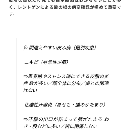
く、レントゲンによる歯の根の病変確認が極めて重要
で
す。
🩺 間違えやすい皮ふ病（鑑別疾患）
ニキビ（尋常性ざ瘡）
⇒思春期やストレス時にできる皮脂の炎
症 数が多い／顔全体に分布／歯との関連
はない
化膿性汗腺炎（あせも・膿のかたまり）
⇒汗腺の出口が詰まって膿がたまる わ
き・股などに多い／歯に関係しない