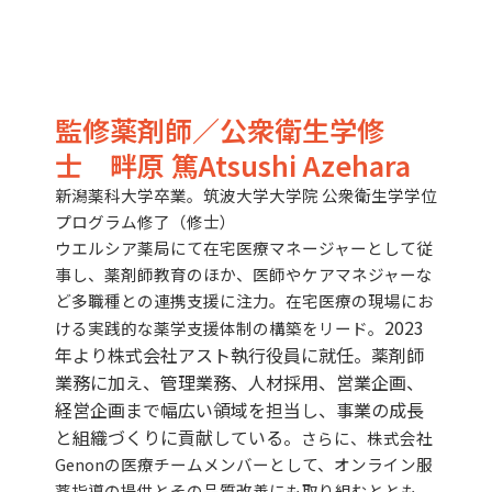
監修薬剤師／公衆衛生学修
士 畔原 篤Atsushi Azehara
新潟薬科大学卒業。筑波大学大学院 公衆衛生学学位
プログラム修了（修士）
ウエルシア薬局にて在宅医療マネージャーとして従
事し、薬剤師教育のほか、医師やケアマネジャーな
ど多職種との連携支援に注力。在宅医療の現場にお
2023
ける実践的な薬学支援体制の構築をリード。
年より株式会社アスト執行役員に就任。薬剤師
業務に加え、管理業務、人材採用、営業企画、
経営企画まで幅広い領域を担当し、事業の成長
と組織づくりに貢献している。
さらに、株式会社
Genonの医療チームメンバーとして、オンライン服
薬指導の提供とその品質改善にも取り組むととも