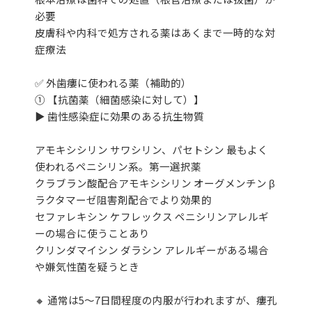
必要
皮膚科や内科で処方される薬はあくまで一時的な対
症療法
✅ 外歯瘻に使われる薬（補助的）
① 【抗菌薬（細菌感染に対して）】
▶ 歯性感染症に効果のある抗生物質
アモキシシリン サワシリン、パセトシン 最もよく
使われるペニシリン系。第一選択薬
クラブラン酸配合アモキシシリン オーグメンチン β
ラクタマーゼ阻害剤配合でより効果的
セファレキシン ケフレックス ペニシリンアレルギ
ーの場合に使うことあり
クリンダマイシン ダラシン アレルギーがある場合
や嫌気性菌を疑うとき
🔸 通常は5～7日間程度の内服が行われますが、瘻孔