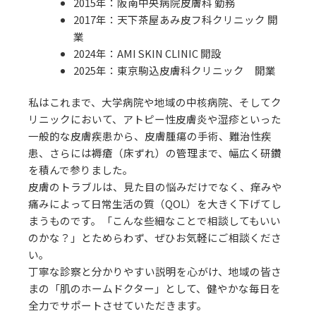
2015年：阪南中央病院皮膚科 勤務
2017年：天下茶屋あみ皮フ科クリニック 開
業
2024年：AMI SKIN CLINIC 開設
2025年：東京駒込皮膚科クリニック 開業
私はこれまで、大学病院や地域の中核病院、そしてク
リニックにおいて、アトピー性皮膚炎や湿疹といった
一般的な皮膚疾患から、皮膚腫瘍の手術、難治性疾
患、さらには褥瘡（床ずれ）の管理まで、幅広く研鑽
を積んで参りました。
皮膚のトラブルは、見た目の悩みだけでなく、痒みや
痛みによって日常生活の質（QOL）を大きく下げてし
まうものです。「こんな些細なことで相談してもいい
のかな？」とためらわず、ぜひお気軽にご相談くださ
い。
丁寧な診察と分かりやすい説明を心がけ、地域の皆さ
まの「肌のホームドクター」として、健やかな毎日を
全力でサポートさせていただきます。