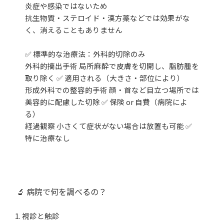
炎症や感染ではないため
抗生物質・ステロイド・漢方薬などでは効果がな
く、消えることもありません
✅ 標準的な治療法：外科的切除のみ
外科的摘出手術 局所麻酔で皮膚を切開し、脂肪腫を
取り除く ✅ 適用される（大きさ・部位により）
形成外科での整容的手術 顔・首など目立つ場所では
美容的に配慮した切除 ✅ 保険 or 自費（病院によ
る）
経過観察 小さくて症状がない場合は放置も可能 ✅
特に治療なし
🔬 病院で何を調べるの？
1. 視診と触診