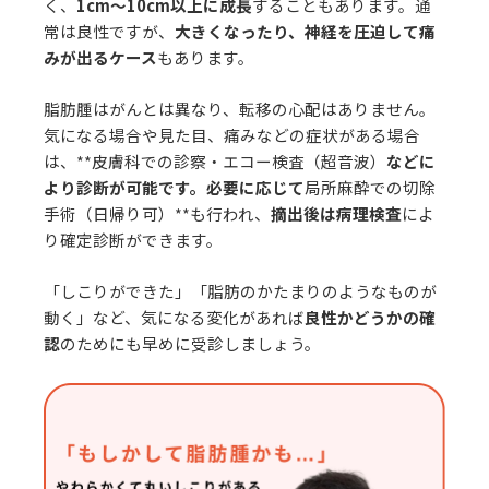
く、
1cm〜10cm以上に成長
することもあります。通
常は良性ですが、
大きくなったり、神経を圧迫して痛
みが出るケース
もあります。
脂肪腫はがんとは異なり、転移の心配はありません。
気になる場合や見た目、痛みなどの症状がある場合
は、**皮膚科での診察・エコー検査（超音波）
などに
より診断が可能です。必要に応じて
局所麻酔での切除
手術（日帰り可）**も行われ、
摘出後は病理検査
によ
り確定診断ができます。
「しこりができた」「脂肪のかたまりのようなものが
動く」など、気になる変化があれば
良性かどうかの確
認
のためにも早めに受診しましょう。