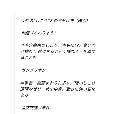
🔍 他の“しこり”との見分け方（鑑別）
粉瘤（ふんりゅう）
⇒毛穴由来のしこり／中央に穴／臭い内
容物あり 感染すると赤く腫れる・化膿す
ることも
ガングリオン
⇒手首・関節まわりに多い／硬いしこり
透明なゼリー状の中身／動きに伴い変化
あり
脂肪肉腫（悪性）