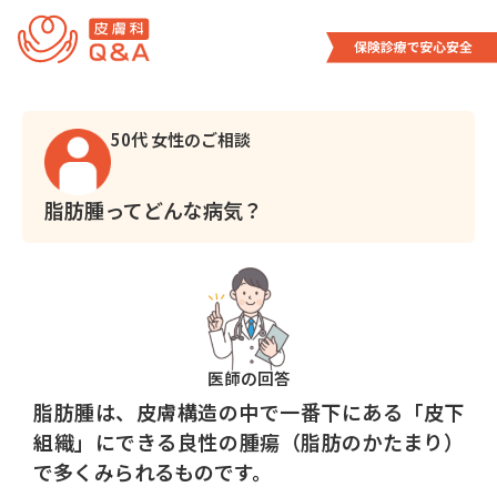
内
容
を
ス
キ
50代 女性のご相談
ッ
プ
脂肪腫ってどんな病気？
医師の回答
脂肪腫は、皮膚構造の中で一番下にある「皮下
組織」にできる良性の腫瘍（脂肪のかたまり）
で多くみられるものです。