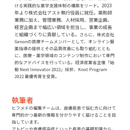
2023
ける実践的な薬学支援体制の構築をリード。
年より株式会社アスト執行役員に就任。薬剤師
業務に加え、管理業務、人材採用、営業企画、
経営企画まで幅広い領域を担当し、事業の成長
と組織づくりに貢献している。
さらに、株式会社
Genonの医療チームメンバーとして、オンライン服
薬指導の提供とその品質改善にも取り組むととも
に、医療・薬学領域のコンテンツ制作において専門
的なアドバイスを行っている。
経済産業省主催「始
動 Next Innovator 2022」採択、Knot Program
2022 最優秀賞を受賞。
執筆者
ヒフメドの編集チームは、皮膚疾患で悩む方に向けて
専門的かつ最新の情報を分かりやすく届けることを目
指しています。
アトピーや皮膚感染症といった疾患の基礎知識から、