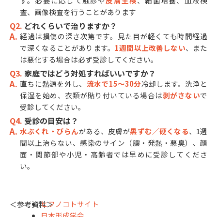
す。必要に応じて触診や
皮膚生検
、細菌培養、血液検
査、画像検査を行うことがあります
Q2.
どれくらいで治りますか？
経過は損傷の深さ次第です。見た目が軽くても時間経過
で深くなることがあります。
1週間以上改善しない
、また
は悪化する場合は必ず受診してください。
Q3.
家庭ではどう対処すればいいですか？
直ちに熱源を外し、
流水で15〜30分
冷却します。洗浄と
保湿を始め、衣類が貼り付いている場合は
剥がさない
で
受診してください。
Q4.
受診の目安は？
水ぶくれ・びらん
がある、皮膚が
黒ずむ／硬くなる
、1週
間以上治らない、感染のサイン（膿・発熱・悪臭）、顔
面・関節部や小児・高齢者では早めに受診してくださ
い。
ヒフノコトサイト
＜参考資料＞
日本形成学会