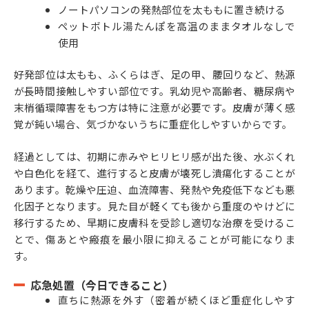
ノートパソコンの発熱部位を太ももに置き続ける
ペットボトル湯たんぽを高温のままタオルなしで
使用
好発部位は太もも、ふくらはぎ、足の甲、腰回りなど、熱源
が長時間接触しやすい部位です。乳幼児や高齢者、糖尿病や
末梢循環障害をもつ方は特に注意が必要です。皮膚が薄く感
覚が鈍い場合、気づかないうちに重症化しやすいからです。
経過としては、初期に赤みやヒリヒリ感が出た後、水ぶくれ
や白色化を経て、進行すると皮膚が壊死し潰瘍化することが
あります。乾燥や圧迫、血流障害、発熱や免疫低下なども悪
化因子となります。見た目が軽くても後から重度のやけどに
移行するため、早期に皮膚科を受診し適切な治療を受けるこ
とで、傷あとや瘢痕を最小限に抑えることが可能になりま
す。
応急処置（今日できること）
直ちに熱源を外す（密着が続くほど重症化しやす