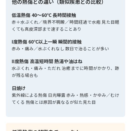
他の熱傷との違い（類似疾患との比較）
低温熱傷 40〜60℃ 長時間接触
赤＋水ぶくれ／境界不明瞭／時間経過で水疱 見た目軽
くても真皮深部まで達することあり
I度熱傷 60℃以上一瞬 瞬間的接触
赤み・痛み／水ぶくれなし 数日で治ることが多い
II度熱傷 高温短時間 熱湯や油はね
水ぶくれ・痛み・ただれ 治癒までに時間がかかり、跡
が残る場合も
日焼け
紫外線による熱傷 日光曝露 赤み・熱感・かゆみ／むけ
てくる 熱傷とは原因が異なるが似た見た目