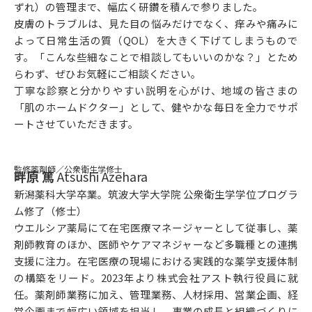
ずれ）の管理まで、幅広く研鑽を積んで参りました。
皮膚のトラブルは、見た目の悩みだけでなく、痒みや痛みに
よって日常生活の質（QOL）を大きく下げてしまうもので
す。「こんな些細なことで相談してもいいのかな？」とため
らわず、ぜひお気軽にご相談ください。
丁寧な診察と分かりやすい説明を心がけ、地域の皆さまの
「肌のホームドクター」として、健やかな毎日を全力でサポ
ートさせていただきます。
監修薬剤師／公衆衛生学修士
畔原 篤
Atsushi Azehara
新潟薬科大学卒業。筑波大学大学院 公衆衛生学学位プログラ
ム修了（修士）
ウエルシア薬局にて在宅医療マネージャーとして従事し、薬
剤師教育のほか、医師やケアマネジャーなど多職種との連携
支援に注力。在宅医療の現場における実践的な薬学支援体制
の構築をリード。2023年より株式会社アスト執行役員に就
任。薬剤師業務に加え、管理業務、人材採用、営業企画、経
営企画まで幅広い領域を担当し、事業の成長と組織づくりに