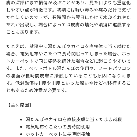
膚の深部にまで損傷が及ぶことがあり、見た目よりも重症化
しやすい点が特徴です。初期には軽い赤みや痛みだけで気づ
かれにくいのですが、数時間から翌日にかけて水ぶくれやた
だれが出現し、場合によっては皮膚の壊死や潰瘍に進展する
こともあります。
たとえば、就寝中に湯たんぽやカイロを直接体に当て続けた
場合、電気毛布やこたつで長時間眠ってしまった場合、ホッ
トカーペットで同じ姿勢を続けた場合などに起こりやすいで
す。また、ペットボトル湯たんぽの使用や、ノートパソコン
の裏面が長時間皮膚に接触していることも原因になりえま
す。低温熱傷はII度やIII度といった深いやけどへ移行するこ
ともあるため注意が必要です。
【主な原因】
湯たんぽやカイロを直接皮膚に当てたまま就寝
電気毛布やこたつの長時間使用
ホットカーペットに長時間接触