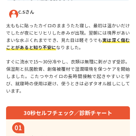
C.Sさん
太ももに貼ったカイロのままうたた寝し、最初は温かいだけ
でしたが夜にヒリヒリした赤みが出現。翌朝には境界があい
まいな水ぶくれまででき、見た目は軽そうでも
実は深く傷む
ことがあると知り不安に
なりました。
すぐに流水で15〜30分冷やし、衣類は無理に剥がさず受診。
保湿剤と抗菌軟膏、創傷被覆材で湿潤環境を保つケアを開始
しました。こたつやカイロの長時間接触で起きやすいと学
び、就寝時の使用は避け、使うときは必ずタオル越しにして
います。
30秒セルフチェック／診断チャート
01