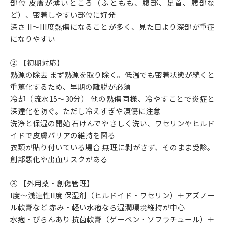
部位 皮膚が薄いところ（ふともも、腹部、足首、腰部な
ど）、密着しやすい部位に好発
深さ II〜III度熱傷になることが多く、見た目より深部が重症
になりやすい
② 【初期対応】
熱源の除去 まず熱源を取り除く。低温でも密着状態が続くと
重篤化するため、早期の離脱が必須
冷却（流水15〜30分） 他の熱傷同様、冷やすことで炎症と
深達化を防ぐ。ただし冷えすぎや凍傷に注意
洗浄と保湿の開始 石けんでやさしく洗い、ワセリンやヒルド
イドで皮膚バリアの維持を図る
衣類が貼り付いている場合 無理に剥がさず、そのまま受診。
創部悪化や出血リスクがある
③ 【外用薬・創傷管理】
I度〜浅達性II度 保湿剤（ヒルドイド・ワセリン）＋アズノー
ル軟膏など 赤み・軽い水疱なら湿潤環境維持が中心
水疱・びらんあり 抗菌軟膏（ゲーベン・ソフラチュール）＋