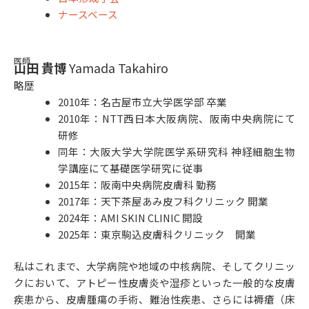
ナースベース
医師
山田 貴博
Yamada Takahiro
略歴
2010年：名古屋市立大学医学部 卒業
2010年：NTT西日本大阪病院、阪南中央病院にて
研修
同年：大阪大学大学院医学系研究科 神経細胞生物
学講座にて基礎医学研究に従事
2015年：阪南中央病院皮膚科 勤務
2017年：天下茶屋あみ皮フ科クリニック 開業
2024年：AMI SKIN CLINIC 開設
2025年：東京駒込皮膚科クリニック 開業
私はこれまで、大学病院や地域の中核病院、そしてクリニッ
クにおいて、アトピー性皮膚炎や湿疹といった一般的な皮膚
疾患から、皮膚腫瘍の手術、難治性疾患、さらには褥瘡（床