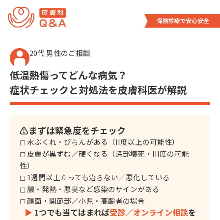
内
容
を
ス
20代 男性のご相談
キ
ッ
低温熱傷ってどんな病気？
プ
症状チェックと対処法を皮膚科医が解説
⚠️まずは緊急度をチェック
◻︎ 水ぶくれ・びらんがある（II度以上の可能性）
◻︎ 皮膚が黒ずむ／硬くなる（深部壊死・III度の可能
性）
◻︎ 1週間以上たっても治らない／悪化している
◻︎ 膿・発熱・悪臭など感染のサインがある
◻︎ 顔面・関節部／小児・高齢者の場合
▶︎
1つでも当てはまれば
受診／オンライン相談
を