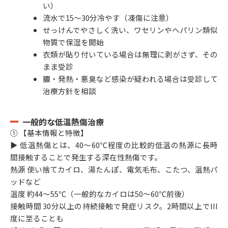
い）
流水で15〜30分冷やす（凍傷に注意）
せっけんでやさしく洗い、ワセリンやヘパリン類似
物質で保湿を開始
衣類が貼り付いている場合は無理に剥がさず、その
まま受診
膿・発熱・悪臭など感染が疑われる場合は受診して
治療方針を相談
一般的な低温熱傷治療
① 【基本情報と特徴】
▶ 低温熱傷とは、40〜60℃程度の比較的低温の熱源に長時
間接触することで発生する深在性熱傷です。
熱源 使い捨てカイロ、湯たんぽ、電気毛布、こたつ、温熱パ
ッドなど
温度 約44〜55℃（一般的なカイロは50〜60℃前後）
接触時間 30分以上の持続接触で発症リスク。2時間以上でIII
度に至ることも