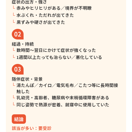
症状の出方・強さ
赤みやヒリヒリがある／境界が不明瞭
水ぶくれ・ただれが出てきた
黒ずみや硬さが出てきた
02
経過・持続
数時間〜翌日にかけて症状が強くなった
1週間以上たっても治らない／悪化している
03
随伴症状・背景
湯たんぽ／カイロ／電気毛布／こたつ等に長時間接
触した
乳幼児・高齢者、糖尿病や末梢循環障害がある
同じ姿勢で熱源が密着、就寝中に使用していた
結論
該当が多い：要受診