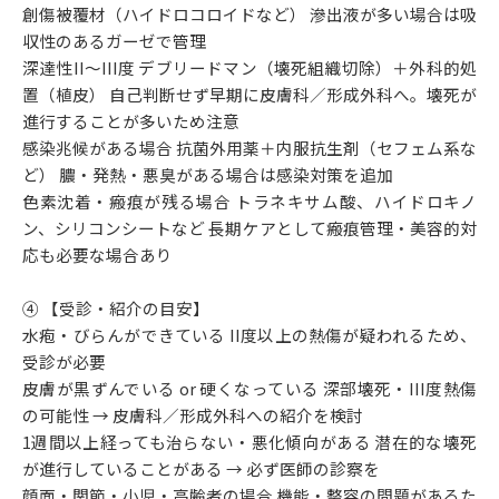
創傷被覆材（ハイドロコロイドなど） 滲出液が多い場合は吸
収性のあるガーゼで管理
深達性II〜III度 デブリードマン（壊死組織切除）＋外科的処
置（植皮） 自己判断せず早期に皮膚科／形成外科へ。壊死が
進行することが多いため注意
感染兆候がある場合 抗菌外用薬＋内服抗生剤（セフェム系な
ど） 膿・発熱・悪臭がある場合は感染対策を追加
色素沈着・瘢痕が残る場合 トラネキサム酸、ハイドロキノ
ン、シリコンシートなど 長期ケアとして瘢痕管理・美容的対
応も必要な場合あり
④ 【受診・紹介の目安】
水疱・びらんができている II度以上の熱傷が疑われるため、
受診が必要
皮膚が黒ずんでいる or 硬くなっている 深部壊死・III度熱傷
の可能性 → 皮膚科／形成外科への紹介を検討
1週間以上経っても治らない・悪化傾向がある 潜在的な壊死
が進行していることがある → 必ず医師の診察を
顔面・関節・小児・高齢者の場合 機能・整容の問題があるた