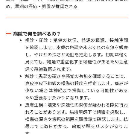
め、早期の評価・処置が推奨される
病院で何を調べるの？
視診・問診：受傷の状況、熱源の種類、接触時間
を確認します。皮膚の色調や水ぶくれの有無を観察
し、やけどの深さと範囲を推定します。初期は軽く
見えても、経過で重症化する可能性があるため注意
深く経過観察されます。
触診：患部の硬さや感覚の有無を確認することで、
真皮や皮下組織の損傷の程度を推定します。痛みが
少ない場合は神経まで損傷している可能性がある
ため重要な手掛かりになります。
皮膚生検：壊死や深達性の熱傷が疑われる際に行わ
れることがあります。局所麻酔下で組織を採取し、
損傷の深さや壊死の範囲を顕微鏡で確認します。結
果までに数日かかり、瘢痕が残るリスクがありま
す。