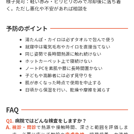
様子見可：軽い赤み・ヒリヒリのみで冷却後に落ち着
く。ただし悪化や不安があれば相談を
予防のポイント
湯たんぽ・カイロは必ずタオルで包んで使う
就寝中は電気毛布やカイロを直接当てない
同じ姿勢で長時間熱源に触れ続けない
ホットカーペット上で寝続けない
ノートPCを素肌や膝に長時間置かない
子どもや高齢者には必ず見守りを
肌が赤くなった時点で使用を中止する
日頃から保湿を行い、乾燥や摩擦を減らす
FAQ
Q1.
病院ではどんな検査をしますか？
視診・問診
で熱源や接触時間、深さと範囲を評価しま