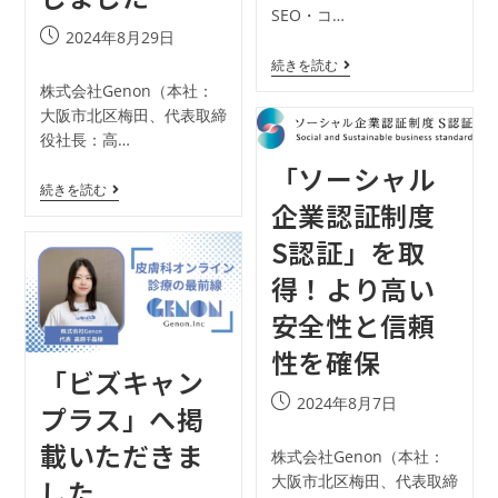
SEO・コ…
2024年8月29日
続きを読む
株式会社Genon（本社：
大阪市北区梅田、代表取締
役社長：高…
「ソーシャル
続きを読む
企業認証制度
S認証」を取
得！より高い
安全性と信頼
性を確保
「ビズキャン
2024年8月7日
プラス」へ掲
載いただきま
株式会社Genon（本社：
大阪市北区梅田、代表取締
した