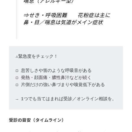
喘息（アレルギー型）
⇒せき・呼吸困難 花粉症は主に
鼻・目／喘息は気道がメイン症状
◻︎ 息苦しさや笛のような呼吸音がある

◻︎ 発熱・顔面痛・膿性鼻汁などが続く

◻︎ 片側だけの強い鼻づまりや嗅覚低下がある

→ 1つでも当てはまれば受診／オンライン相談を。
受診の目安（タイムライン）