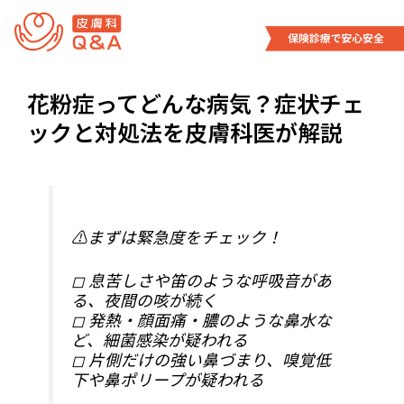
内
容
を
ス
花粉症ってどんな病気？症状チェ
キ
ッ
ックと対処法を皮膚科医が解説
プ
⚠️まずは緊急度をチェック！
◻︎ 息苦しさや笛のような呼吸音があ
る、夜間の咳が続く
◻︎ 発熱・顔面痛・膿のような鼻水な
ど、細菌感染が疑われる
◻︎ 片側だけの強い鼻づまり、嗅覚低
下や鼻ポリープが疑われる