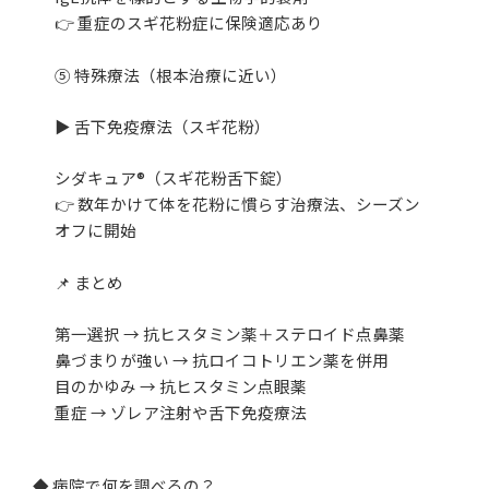
👉 重症のスギ花粉症に保険適応あり
⑤ 特殊療法（根本治療に近い）
▶ 舌下免疫療法（スギ花粉）
シダキュア®（スギ花粉舌下錠）
👉 数年かけて体を花粉に慣らす治療法、シーズン
オフに開始
📌 まとめ
第一選択 → 抗ヒスタミン薬＋ステロイド点鼻薬
鼻づまりが強い → 抗ロイコトリエン薬を併用
目のかゆみ → 抗ヒスタミン点眼薬
重症 → ゾレア注射や舌下免疫療法
◆ 病院で何を調べるの？