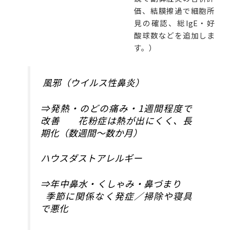
価、結膜擦過で細胞所
見の確認、総IgE・好
酸球数などを追加しま
す。）
風邪（ウイルス性鼻炎）
⇒発熱・のどの痛み・1週間程度で
改善 花粉症は熱が出にくく、長
期化（数週間〜数か月）
ハウスダストアレルギー
⇒年中鼻水・くしゃみ・鼻づまり
季節に関係なく発症／掃除や寝具
で悪化