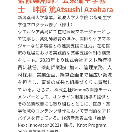
士 畔原 篤Atsushi Azehara
新潟薬科大学卒業。筑波大学大学院 公衆衛生学
学位プログラム修了（修士）
ウエルシア薬局にて在宅医療マネージャーとし
て従事し、薬剤師教育のほか、医師やケアマネ
ジャーなど多職種との連携支援に注力。在宅医
療の現場における実践的な薬学支援体制の構築
2023年より株式会社アスト執行役
をリード。
員に就任。薬剤師業務に加え、管理業務、人
材採用、営業企画、経営企画まで幅広い領域
を担当し、事業の成長と組織づくりに貢献し
ている。
さらに、株式会社Genonの医療チーム
メンバーとして、オンライン服薬指導の提供と
その品質改善にも取り組むとともに、医療・薬
学領域のコンテンツ制作において専門的なアド
バイスを行っている。
経済産業省主催「始動
Next Innovator 2022」採択、Knot Program
2022 最優秀賞を受賞。