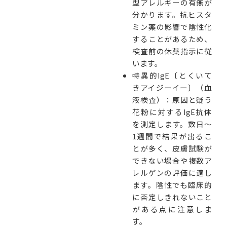
型アレルギーの有無が
分かります。抗ヒスタ
ミン薬の影響で陰性化
することがあるため、
検査前の休薬指示に従
います。
特異的IgE〔とくいて
きアイジーイー〕（血
液検査）：原因と疑う
花粉に対するIgE抗体
を測定します。数日〜
1週間で結果が出るこ
とが多く、皮膚試験が
できない場合や複数ア
レルゲンの評価に適し
ます。陰性でも臨床的
に否定しきれないこと
がある点に注意しま
す。