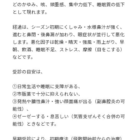
どのかゆみ、咳、頭重感、集中力低下、睡眠質の低下
として現れます。
経過は、シーズン初期にくしゃみ・水様鼻汁が強く、
進むと鼻閉・後鼻漏が加わり、眼症状が並行して悪化
します。悪化因子は乾燥・晴天・強風・雨上がり、早
朝、飲酒、睡眠不足、ストレス、摩擦（目をこする）
などです。
受診の目安は、
①日常生活や睡眠に支障がある、
②市販薬で十分に抑えられない、
③発熱や膿性鼻汁・強い顔面痛が出る（副鼻腔炎の可
能性）、
④ゼーゼーする・息苦しい（気管支ぜんそく合併の可
能性）ときなどです。
早期受診により、初期療法（飛散開始前からの治療）