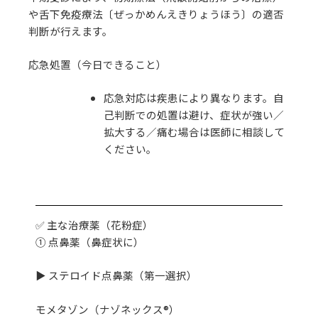
や舌下免疫療法〔ぜっかめんえきりょうほう〕の適否
判断が行えます。
応急処置（今日できること）
応急対応は疾患により異なります。自
己判断での処置は避け、症状が強い／
拡大する／痛む場合は医師に相談して
ください。
✅ 主な治療薬（花粉症）
① 点鼻薬（鼻症状に）
▶ ステロイド点鼻薬（第一選択）
モメタゾン（ナゾネックス®）