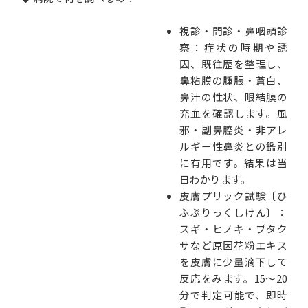
視診・問診・鼻咽頭診
察：症状の時期や誘
因、既往歴を整理し、
鼻粘膜の腫脹・蒼白、
鼻汁の性状、眼結膜の
充血を確認します。風
邪・副鼻腔炎・非アレ
ルギー性鼻炎との鑑別
に有用です。結果は当
日わかります。
皮膚プリック試験〔ひ
ふぷりっくしけん〕：
スギ・ヒノキ・ブタク
サなど原因花粉エキス
を皮膚に少量滴下して
反応をみます。15〜20
分で判定可能で、即時