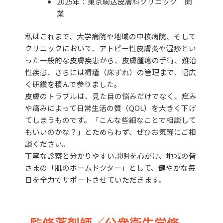
2025年：東京駒込皮膚科クリニック 開
業
私はこれまで、大学病院や地域の中核病院、そして
クリニックにおいて、アトピー性皮膚炎や湿疹とい
った一般的な皮膚疾患から、皮膚腫瘍の手術、難治
性疾患、さらには褥瘡（床ずれ）の管理まで、幅広
く研鑽を積んで参りました。
皮膚のトラブルは、見た目の悩みだけでなく、痒み
や痛みによって日常生活の質（QOL）を大きく下げ
てしまうものです。「こんな些細なことで相談して
もいいのかな？」とためらわず、ぜひお気軽にご相
談ください。
丁寧な診察と分かりやすい説明を心がけ、地域の皆
さまの「肌のホームドクター」として、健やかな毎
日を全力でサポートさせていただきます。
監修薬剤師／公衆衛生学修