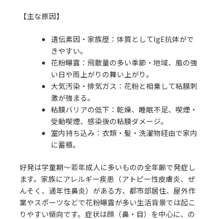
【主な原因】
遺伝素因・家族歴：体質としてIgE抗体がで
きやすい。
花粉曝露：飛散量の多い季節・地域、風の強
い日や雨上がりの舞い上がり。
大気汚染・排気ガス：花粉と相乗して粘膜刺
激が強まる。
粘膜バリアの低下：乾燥、睡眠不足、喫煙・
受動喫煙、感染後の粘膜ダメージ。
室内持ち込み：衣類・髪・洗濯物経由で家内
に蓄積。
好発は学童期〜若年成人に多いものの全年齢で発症し
ます。家族にアレルギー疾患（アトピー性皮膚炎、ぜ
んそく、通年性鼻炎）がある方、都市部居住、屋外作
業やスポーツなどで花粉曝露が多い生活背景では起こ
りやすい傾向です。症状は顔（鼻・目）を中心に、の