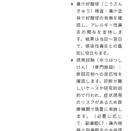
鼻汁好酸球〔こうさん
きゅう〕検査：鼻汁塗
抹で好酸球の有無を確
認し、アレルギー性鼻
炎の関与を支持しま
す。結果は当日〜翌日
で、感染性鼻炎との鑑
別に役立ちます。
誘発試験〔ゆうはつし
けん〕（専門施設）：
原因花粉への反応性を
確認します。診断が難
しいケースや研究的目
的で行われ、症状誘発
のリスクがあるため医
療機関で慎重に実施し
ます。
（必要に応じ
て、副鼻腔CT・鼻内視
鏡で副鼻腔炎の合併評