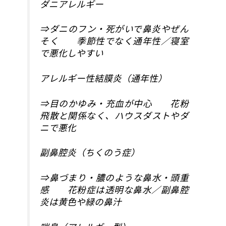
ダニアレルギー
⇒ダニのフン・死がいで鼻炎やぜん
そく 季節性でなく通年性／寝室
で悪化しやすい
アレルギー性結膜炎（通年性）
⇒目のかゆみ・充血が中心 花粉
飛散と関係なく、ハウスダストやダ
ニで悪化
副鼻腔炎（ちくのう症）
⇒鼻づまり・膿のような鼻水・頭重
感 花粉症は透明な鼻水／副鼻腔
炎は黄色や緑の鼻汁