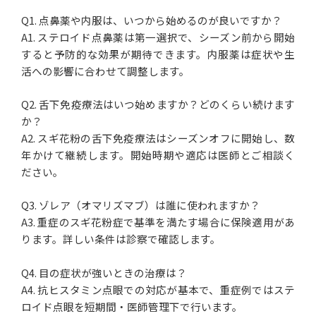
Q1. 点鼻薬や内服は、いつから始めるのが良いですか？
A1. ステロイド点鼻薬は第一選択で、シーズン前から開始
すると予防的な効果が期待できます。内服薬は症状や生
活への影響に合わせて調整します。
Q2. 舌下免疫療法はいつ始めますか？どのくらい続けます
か？
A2. スギ花粉の舌下免疫療法はシーズンオフに開始し、数
年かけて継続します。開始時期や適応は医師とご相談く
ださい。
Q3. ゾレア（オマリズマブ）は誰に使われますか？
A3. 重症のスギ花粉症で基準を満たす場合に保険適用があ
ります。詳しい条件は診察で確認します。
Q4. 目の症状が強いときの治療は？
A4. 抗ヒスタミン点眼での対応が基本で、重症例ではステ
ロイド点眼を短期間・医師管理下で行います。