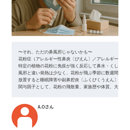
花粉症（アレルギー性鼻炎〔びえん〕／アレルギー性結膜
特定の植物の花粉に免疫が強く反応して鼻水・くしゃみ
風邪と違い発熱は少なく、花粉が飛ぶ季節に数週間〜数か
放置すると睡眠障害や副鼻腔炎〔ふくびくうえん〕、仕
関与因子として、花粉の飛散量、家族歴や体質、大気汚
A.Oさん