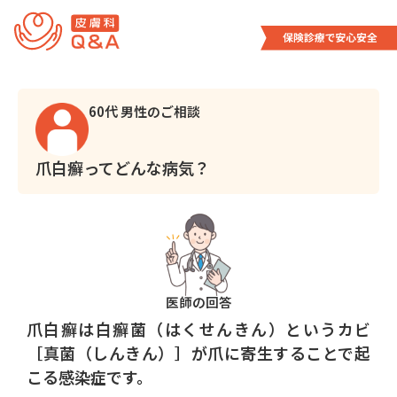
内
容
を
ス
キ
60代 男性のご相談
ッ
プ
爪白癬ってどんな病気？
医師の回答
爪白癬は白癬菌（はくせんきん）というカビ
［真菌（しんきん）］が爪に寄生することで起
こる感染症です。