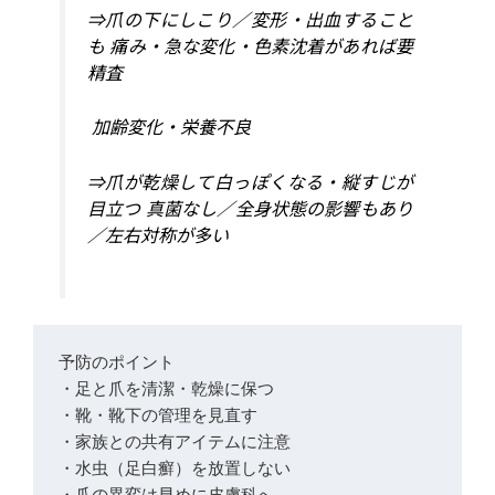
⇒爪の下にしこり／変形・出血すること
も 痛み・急な変化・色素沈着があれば要
精査
加齢変化・栄養不良
⇒爪が乾燥して白っぽくなる・縦すじが
目立つ 真菌なし／全身状態の影響もあり
／左右対称が多い
予防のポイント
・足と爪を清潔・乾燥に保つ
・靴・靴下の管理を見直す
・家族との共有アイテムに注意
・水虫（足白癬）を放置しない