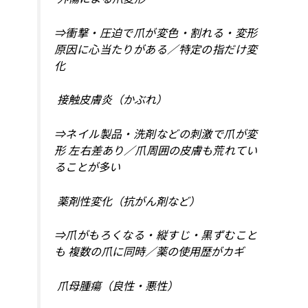
⇒衝撃・圧迫で爪が変色・割れる・変形
原因に心当たりがある／特定の指だけ変
化
接触皮膚炎（かぶれ）
⇒ネイル製品・洗剤などの刺激で爪が変
形 左右差あり／爪周囲の皮膚も荒れてい
ることが多い
薬剤性変化（抗がん剤など）
⇒爪がもろくなる・縦すじ・黒ずむこと
も 複数の爪に同時／薬の使用歴がカギ
爪母腫瘍（良性・悪性）