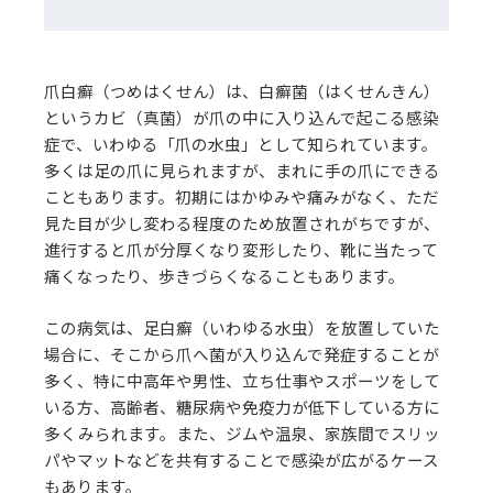
爪白癬（つめはくせん）は、白癬菌（はくせんきん）
というカビ（真菌）が爪の中に入り込んで起こる感染
症で、いわゆる「爪の水虫」として知られています。
多くは足の爪に見られますが、まれに手の爪にできる
こともあります。初期にはかゆみや痛みがなく、ただ
見た目が少し変わる程度のため放置されがちですが、
進行すると爪が分厚くなり変形したり、靴に当たって
痛くなったり、歩きづらくなることもあります。
この病気は、足白癬（いわゆる水虫）を放置していた
場合に、そこから爪へ菌が入り込んで発症することが
多く、特に中高年や男性、立ち仕事やスポーツをして
いる方、高齢者、糖尿病や免疫力が低下している方に
多くみられます。また、ジムや温泉、家族間でスリッ
パやマットなどを共有することで感染が広がるケース
もあります。