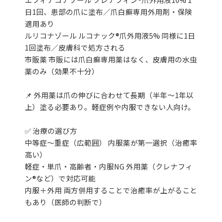
日1回、患部の爪に塗布／爪白癬専用外用剤・保険
適用あり
ルリコナゾール ルコナック®爪外用液5% 同様に1日
1回塗布／皮膚科で処方される
市販薬 市販には爪白癬専用薬はなく、皮膚用の水虫
薬のみ（効果不十分）
📌 外用薬は爪の伸びに合わせて長期（半年～1年以
上）塗る必要あり。軽症例や内服できない人向け。
✅ 治療の選び方
中等症〜重症（広範囲） 内服薬が第一選択（治癒率
高い）
軽症・単爪・高齢者・内服NG 外用薬（クレナフィ
ン®など）で対応可能
内服＋外用 両方併用することで治癒率が上がること
もあり（医師の判断で）