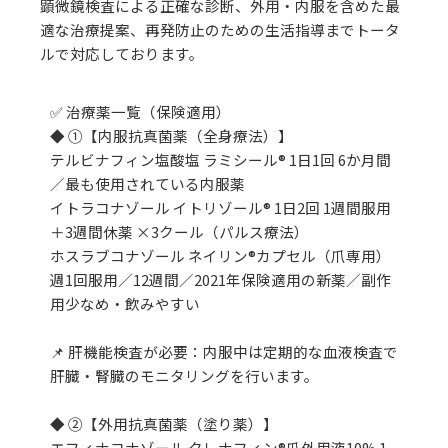
顕微鏡検査による正確な診断、外用・内服を含めた最
適な治療提案、再発防止のための生活指導までトータ
ルで対応しております。
✅ 治療薬一覧（保険適用）
◆ ①【内服抗真菌薬（全身療法）】
テルビナフィン塩酸塩 ラミシール® 1日1回 6か月間
／最も使用されている内服薬
イトラコナゾール イトリゾール® 1日2回 1週間服用
＋3週間休薬 ×3クール（パルス療法）
ホスラブコナゾール ネイリン®カプセル（爪専用）
週1回服用／12週間／2021年保険適用の新薬／副作
用少なめ・飲みやすい
📌 肝機能検査が必要：内服中は定期的な血液検査で
肝臓・腎臓のモニタリングを行います。
◆ ②【外用抗真菌薬（塗り薬）】
エフィナコナゾール クレナフィン®爪外用液10% 1