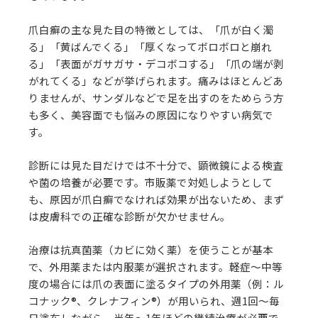
爪白癬の主な見た目の特徴としては、「爪が白く濁
る」「黄ばんでくる」「厚くなってボロボロと崩れ
る」「表面がガサガサ・デコボコする」「爪の端が剥
がれてくる」などが挙げられます。痛みはほとんどあ
りませんが、サンダルなどで足を出すのをためらう方
も多く、美容面でも悩みの原因になりやすい病気で
す。
診断には見た目だけでは不十分で、顕微鏡による検査
や菌の培養が必要です。市販薬で対処しようとして
も、原因が爪白癬でなければ効果が出ないため、まず
は皮膚科での正確な診断が欠かせません。
治療は抗真菌薬（カビに効く薬）を使うことが基本
で、外用薬または内服薬が選択されます。軽症〜中等
度の場合には爪の表面に塗るタイプの外用薬（例：ル
コナック®、クレナフィン®）が用いられ、週1回〜毎
日塗布しながら、半年〜1年ほどの継続治療が必要で