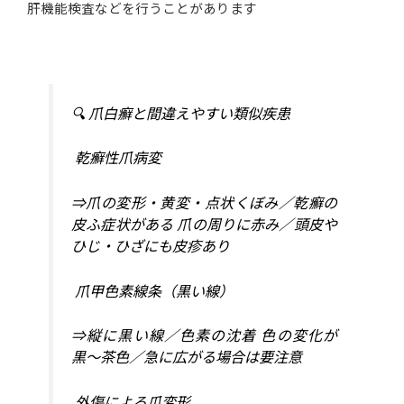
肝機能検査などを行うことがあります
🔍 爪白癬と間違えやすい類似疾患
乾癬性爪病変
⇒爪の変形・黄変・点状くぼみ／乾癬の
皮ふ症状がある 爪の周りに赤み／頭皮や
ひじ・ひざにも皮疹あり
爪甲色素線条（黒い線）
⇒縦に黒い線／色素の沈着 色の変化が
黒〜茶色／急に広がる場合は要注意
外傷による爪変形