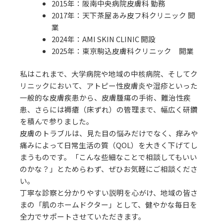
2015年：阪南中央病院皮膚科 勤務
2017年：天下茶屋あみ皮フ科クリニック 開
業
2024年：AMI SKIN CLINIC 開設
2025年：東京駒込皮膚科クリニック 開業
私はこれまで、大学病院や地域の中核病院、そしてク
リニックにおいて、アトピー性皮膚炎や湿疹といった
一般的な皮膚疾患から、皮膚腫瘍の手術、難治性疾
患、さらには褥瘡（床ずれ）の管理まで、幅広く研鑽
を積んで参りました。
皮膚のトラブルは、見た目の悩みだけでなく、痒みや
痛みによって日常生活の質（QOL）を大きく下げてし
まうものです。「こんな些細なことで相談してもいい
のかな？」とためらわず、ぜひお気軽にご相談くださ
い。
丁寧な診察と分かりやすい説明を心がけ、地域の皆さ
まの「肌のホームドクター」として、健やかな毎日を
全力でサポートさせていただきます。