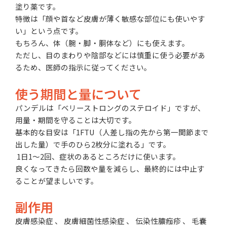
塗り薬です。
特徴は「顔や首など皮膚が薄く敏感な部位にも使いやす
い」という点です。
もちろん、体（腕・脚・胴体など）にも使えます。
ただし、目のまわりや陰部などには慎重に使う必要があ
るため、医師の指示に従ってください。
使う期間と量について
パンデルは「ベリーストロングのステロイド」ですが、
用量・期間を守ることは大切です。
基本的な目安は「1FTU（人差し指の先から第一関節まで
出した量）で手のひら2枚分に塗れる」です。
1日1〜2回、症状のあるところだけに使います。
良くなってきたら回数や量を減らし、最終的には中止す
ることが望ましいです。
副作用
皮膚感染症 、 皮膚細菌性感染症 、 伝染性膿痂疹 、 毛嚢