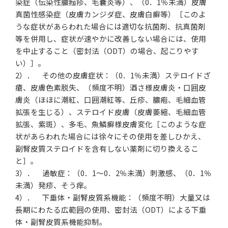
染症（伝染性膿痂疹、毛嚢炎等）、（0．1％未満）皮膚
真菌性感染症（皮膚カンジダ症、皮膚白癬等）［このよ
うな症状があらわれた場合には適切な抗菌剤、抗真菌剤
等を併用し、症状が速やかに改善しない場合には、使用
を中止すること（密封法（ODT）の場合、起こりやす
い）］。
2）． その他の皮膚症状：（0．1％未満）ステロイドざ
瘡、皮膚色素脱失、（頻度不明）酒さ様皮膚炎・口囲皮
膚炎（ほほに潮紅、口囲潮紅等、丘疹、膿疱、毛細血管
拡張を生じる）、ステロイド皮膚（皮膚萎縮、毛細血管
拡張、紫斑）、多毛、魚鱗癬様皮膚変化［このような症
状があらわれた場合には徐々にその使用を差しひかえ、
副腎皮質ステロイドを含有しない薬剤に切り換えるこ
と］。
3）． 過敏症：（0．1〜0．2％未満）刺激感、（0．1％
未満）発疹、そう痒。
4）． 下垂体・副腎皮質系機能：（頻度不明）大量又は
長期にわたる広範囲の使用、密封法（ODT）による下垂
体・副腎皮質系機能抑制。