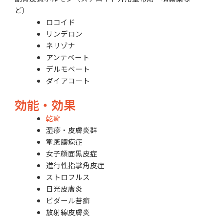
ど）
ロコイド
リンデロン
ネリゾナ
アンテベート
デルモベート
ダイアコート
効能・効果
乾癬
湿疹・皮膚炎群
掌蹠膿疱症
女子顔面黒皮症
進行性指掌角皮症
ストロフルス
日光皮膚炎
ビダール苔癬
放射線皮膚炎