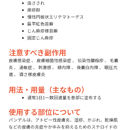
虫さされ
痒疹群
慢性円板状エリテマトーデス
扁平紅色苔癬
じん麻疹様苔癬
固定じん麻疹
注意すべき副作用
皮膚感染症 、 皮膚細菌性感染症 、 伝染性膿痂疹 、 毛嚢
炎 、 過敏症 、 刺激感 、 緑内障 、 後嚢白内障 、 眼圧亢
進 、 酒さ様皮膚炎
用法・用量（主なもの）
通常1日1〜数回適量を患部に塗布する
使用する部位について
パンデルは、アトピー性皮膚炎、湿疹、かぶれ、乾燥肌
などの皮膚の炎症やかゆみを抑えるためのステロイドの