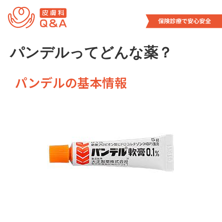
内
容
を
ス
パンデルってどんな薬？
キ
ッ
プ
パンデルの基本情報