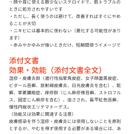
・顔や首に使える数少ないステロイドで、肌トラブルの
ときに処方されやすいです
・ただし、長く使うのは避けて、改善すればすぐにやめ
ることが大切
・ニキビには基本的に使わない（悪化する可能性があり
ます）
・赤みやかゆみが強いときだけ、短期間使うイメージで
添付文書
効果・効能（添付文書全文）
湿疹・皮膚炎群（進行性指掌角皮症、女子顔面黒皮症、
ビダール苔癬、放射線皮膚炎、日光皮膚炎を含む）、乾
癬、掌蹠膿疱症、痒疹群（じん麻疹様苔癬、ストロフル
ス、固定じん麻疹を含む）、虫さされ、扁平紅色苔癬、
慢性円板状エリテマトーデス。
（効能又は効果に関連する注意）
皮膚感染を伴う湿疹・皮膚炎には使用しないことを原則
とするが、やむを得ず使用する必要がある場合には、あ