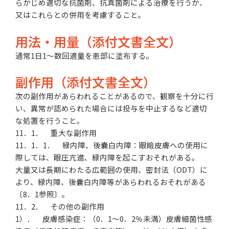
らかじめ適切な抗菌剤、抗真菌剤による治療を行うか、
又はこれらとの併用を考慮すること。
用法・用量（添付文書全文）
通常1日1〜数回適量を患部に塗布する。
副作用（添付文書全文）
次の副作用があらわれることがあるので、観察を十分に行
い、異常が認められた場合には投与を中止するなど適切
な処置を行うこと。
11．1． 重大な副作用
11．1．1． 緑内障、後嚢白内障：眼瞼皮膚への使用に
際しては、眼圧亢進、緑内障を起こすおそれがある。
大量又は長期にわたる広範囲の使用、密封法（ODT）に
より、緑内障、後嚢白内障等があらわれるおそれがある
〔8．1参照〕。
11．2． その他の副作用
1）． 皮膚感染症：（0．1〜0．2％未満）皮膚細菌性感