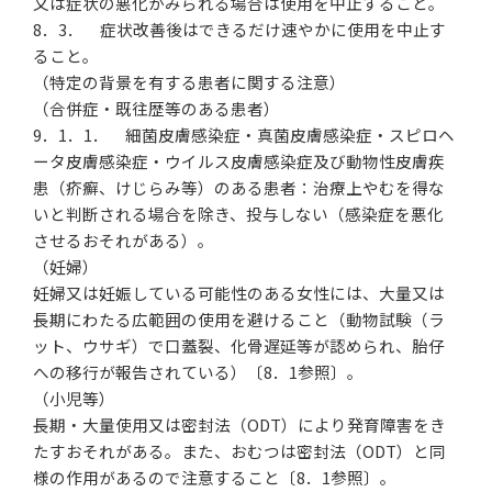
又は症状の悪化がみられる場合は使用を中止すること。
8．3． 症状改善後はできるだけ速やかに使用を中止す
ること。
（特定の背景を有する患者に関する注意）
（合併症・既往歴等のある患者）
9．1．1． 細菌皮膚感染症・真菌皮膚感染症・スピロヘ
ータ皮膚感染症・ウイルス皮膚感染症及び動物性皮膚疾
患（疥癬、けじらみ等）のある患者：治療上やむを得な
いと判断される場合を除き、投与しない（感染症を悪化
させるおそれがある）。
（妊婦）
妊婦又は妊娠している可能性のある女性には、大量又は
長期にわたる広範囲の使用を避けること（動物試験（ラ
ット、ウサギ）で口蓋裂、化骨遅延等が認められ、胎仔
への移行が報告されている）〔8．1参照〕。
（小児等）
長期・大量使用又は密封法（ODT）により発育障害をき
たすおそれがある。また、おむつは密封法（ODT）と同
様の作用があるので注意すること〔8．1参照〕。