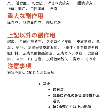
炎 、 過敏症 、 刺激感 、 酒さ様皮膚炎 、 口囲皮膚炎 、
ほほに潮紅 、 口囲潮紅 、 丘疹
重大な副作用
緑内障 、 後嚢白内障 、 眼圧亢進
上記以外の副作用
膿疱 、 毛細血管拡張 、 ステロイド皮膚 、 皮膚萎縮 、 紫
斑 、 多毛 、 魚鱗癬様皮膚変化 、 下垂体・副腎皮質系機
能抑制 、 皮膚真菌性感染症 、 皮膚カンジダ症 、 皮膚白
癬 、 ステロイドざ瘡 、 皮膚色素脱失 、 発疹 、 そう痒
注意事項
病気や症状に応じた注意事項
禁止
過敏症
鼓膜に穿孔のある湿疹性外耳
道炎
第2度深在性以上の熱傷