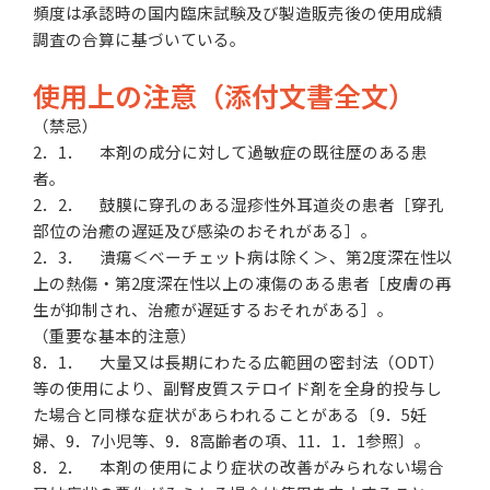
頻度は承認時の国内臨床試験及び製造販売後の使用成績
調査の合算に基づいている。
使用上の注意（添付文書全文）
（禁忌）
2．1． 本剤の成分に対して過敏症の既往歴のある患
者。
2．2． 鼓膜に穿孔のある湿疹性外耳道炎の患者［穿孔
部位の治癒の遅延及び感染のおそれがある］。
2．3． 潰瘍＜ベーチェット病は除く＞、第2度深在性以
上の熱傷・第2度深在性以上の凍傷のある患者［皮膚の再
生が抑制され、治癒が遅延するおそれがある］。
（重要な基本的注意）
8．1． 大量又は長期にわたる広範囲の密封法（ODT）
等の使用により、副腎皮質ステロイド剤を全身的投与し
た場合と同様な症状があらわれることがある〔9．5妊
婦、9．7小児等、9．8高齢者の項、11．1．1参照〕。
8．2． 本剤の使用により症状の改善がみられない場合