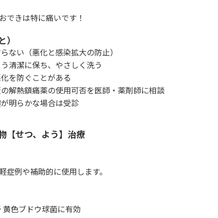
おできは特に痛いです！
と）
すらない（悪化と感染拡大の防止）
よう清潔に保ち、やさしく洗う
悪化を防ぐことがある
販の解熱鎮痛薬の使用可否を医師・薬剤師に相談
膿が明らかな場合は受診
物【せつ、よう】治療
軽症例や補助的に使用します。
膏 黄色ブドウ球菌に有効