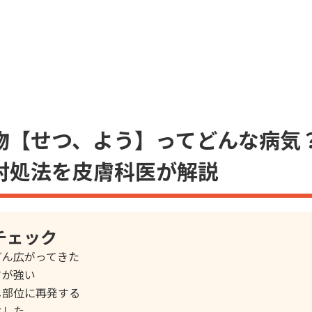
物【せつ、よう】ってどんな病気
対処法を皮膚科医が解説
チェック
どん広がってきた
さが強い
じ部位に再発する
化した