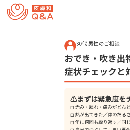
内
容
を
ス
キ
ッ
30代 男性のご相談
プ
おでき・吹き出
症状チェックと
⚠️まずは緊急度を
◻︎ 赤み・腫れ・痛みがどん
◻︎ 熱が出てきた／体のだる
◻︎ 年に何回も繰り返す／同
◻︎ 自分でつぶしてしまい悪