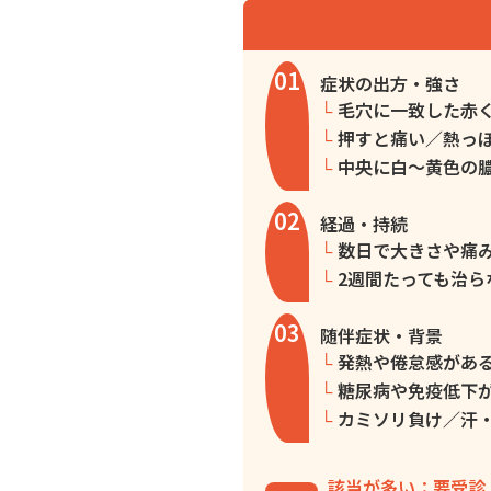
01
症状の出方・強さ
毛穴に一致した赤
押すと痛い／熱っ
中央に白〜黄色の
02
経過・持続
数日で大きさや痛
2週間たっても治ら
03
随伴症状・背景
発熱や倦怠感があ
糖尿病や免疫低下
カミソリ負け／汗
該当が多い：要受診