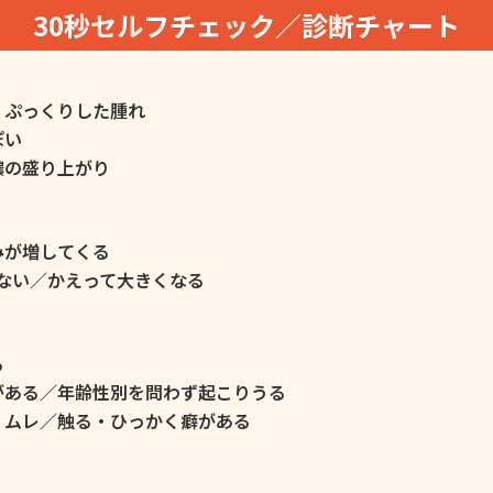
30秒セルフチェック／診断チャート
くぷっくりした腫れ
ぽい
膿の盛り上がり
みが増してくる
ない／かえって大きくなる
る
がある／年齢性別を問わず起こりうる
・ムレ／触る・ひっかく癖がある