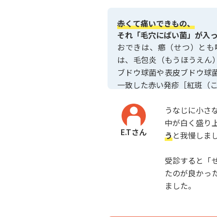
赤くて痛いできもの、
それ「毛穴にばい菌」が入
おできは、癤（せつ）とも
は、毛包炎（もうほうえん
ブドウ球菌や表皮ブドウ球
一致した赤い発疹［紅斑（
うなじに小さ
中が白く盛り
E.Tさん
う
と我慢しま
受診すると「
たのが良かっ
ました。