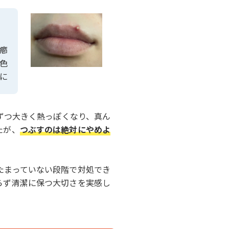
癤
色
に
ずつ大きく熱っぽくなり、真ん
たが、
つぶすのは絶対にやめよ
たまっていない段階で対処でき
らず清潔に保つ大切さを実感し