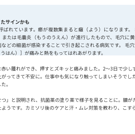
ったサインかも
呼ばれています。癤が複数集まると癰（よう）になります。 
）または毛嚢炎（もうのうえん）が進行したもので、毛穴に黄
菌などの細菌が感染することで引き起こされる病気です。 毛穴
こうはん）］が痛みと熱をもってはれあがります。
な赤い腫れができ、押すとズキッと痛みました。2〜3日で少し
上がってきて不安に。仕事中も気になり触ってしまいそうでし
した。
せつ」と説明され、抗菌薬の塗り薬で様子を見ることに。膿が
たようです。カミソリ後のケアと汗・ムレ対策を教わり、こす