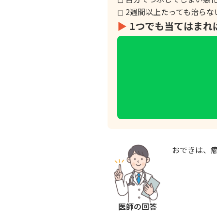
◻︎ 2週間以上たっても治ら
▶︎
1つでも当てはまれ
おできは、
医師の回答