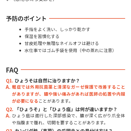
予防のポイント
手指をよく洗い、しっかり乾かす
保湿を習慣化する
甘皮処理や無理なネイルオフは避ける
水仕事ではゴム手袋を使用（中の蒸れに注意）
FAQ
Q1.
ひょうそは自然に治りますか？
軽症では外用抗菌薬と清潔なガーゼ保護で改善すること
がありますが、膿や強い痛みがあれば医師の処置や内服
が必要になる
ことがあります。
Q2.
「ひょうそ」と「ひょう疽」は何が違いますか？
ひょう疽は進行した深部感染で、膿が深く広がり爪全体
や指腹まで腫れ、切開を要することがあります。
Q3.
カンジダ性（真菌）の爪囲炎との見分け方は？