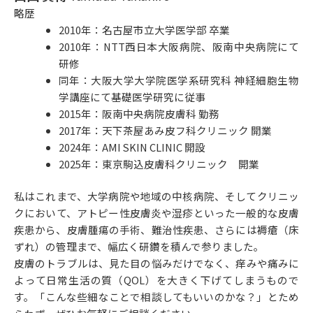
略歴
2010年：名古屋市立大学医学部 卒業
2010年：NTT西日本大阪病院、阪南中央病院にて
研修
同年：大阪大学大学院医学系研究科 神経細胞生物
学講座にて基礎医学研究に従事
2015年：阪南中央病院皮膚科 勤務
2017年：天下茶屋あみ皮フ科クリニック 開業
2024年：AMI SKIN CLINIC 開設
2025年：東京駒込皮膚科クリニック 開業
私はこれまで、大学病院や地域の中核病院、そしてクリニッ
クにおいて、アトピー性皮膚炎や湿疹といった一般的な皮膚
疾患から、皮膚腫瘍の手術、難治性疾患、さらには褥瘡（床
ずれ）の管理まで、幅広く研鑽を積んで参りました。
皮膚のトラブルは、見た目の悩みだけでなく、痒みや痛みに
よって日常生活の質（QOL）を大きく下げてしまうもので
す。「こんな些細なことで相談してもいいのかな？」とため