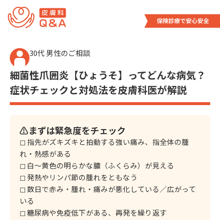
内
容
を
ス
30代 男性のご相談
キ
ッ
細菌性爪囲炎【ひょうそ】ってどんな病気？
プ
症状チェックと対処法を皮膚科医が解説
⚠️まずは緊急度をチェック
◻︎ 指先がズキズキと拍動する強い痛み、指全体の腫
れ・熱感がある
◻︎ 白〜黄色の明らかな膿（ふくらみ）が見える
◻︎ 発熱やリンパ節の腫れをともなう
◻︎ 数日で赤み・腫れ・痛みが悪化している／広がって
いる
◻︎ 糖尿病や免疫低下がある、再発を繰り返す