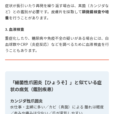
症状が長引いたり再発を繰り返す場合は、真菌（カンジダな
ど）との鑑別が必要です。皮膚片を採取して
顕微鏡検査や培
養
を行うことがあります。
3.
血液検査
重症化したり、糖尿病や免疫不全の疑いがある場合には、白
血球数やCRP（炎症反応）などを調べるために血液検査を行
うこともあります。
「細菌性爪囲炎【ひょうそ】」と似ている症
状の病気（鑑別疾患）
カンジダ性爪囲炎
水仕事・主婦に多い／カビ（真菌）による 腫れは軽度
／赤みや痛みは少ない／爪が変形しやすい