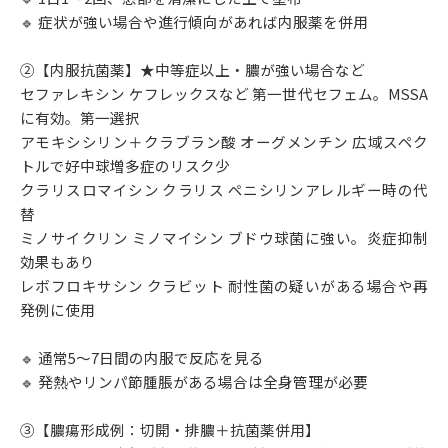
🔹 症状が強い場合や進行傾向があれば内服薬を併用
②【内服抗菌薬】★中等症以上・膿が強い場合など
セファレキシン ケフレックスなど 第一世代セフェム。MSSA
に有効。第一選択
アモキシシリン＋クラブラン酸 オーグメンチン 広域スペク
トルで好中球増多症のリスク少
クラリスロマイシン クラリス ペニシリンアレルギー時の代
替
ミノサイクリン ミノマイシン ブドウ球菌に強い。炎症抑制
効果もあり
レボフロキサシン クラビット 耐性菌の疑いがある場合や再
発例に使用
🔹 通常5〜7日間の内服で反応を見る
🔹 発熱やリンパ節腫脹がある場合は全身管理が必要
③【膿瘍形成例：切開・排膿＋抗菌薬併用】