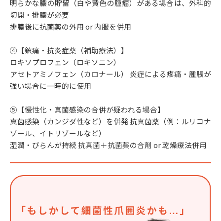
明らかな膿の貯留（白や黄色の腫瘤）がある場合は、外科的
切開・排膿が必要
排膿後に抗菌薬の外用 or 内服を併用
④【鎮痛・抗炎症薬（補助療法）】
ロキソプロフェン（ロキソニン）
アセトアミノフェン（カロナール） 炎症による疼痛・腫脹が
強い場合に一時的に使用
⑤【慢性化・真菌感染の合併が疑われる場合】
真菌感染（カンジダ性など）を併発 抗真菌薬（例：ルリコナ
ゾール、イトリゾールなど）
湿潤・びらんが持続 抗真菌＋抗菌薬の合剤 or 乾燥療法併用