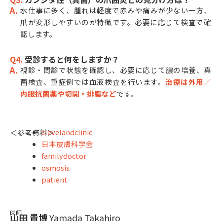
水仕事に多く、腫れは軽度で赤みや痛みが少ない一方、
爪が変形しやすいのが特徴です。必要に応じて検査で確
認します。
Q4.
受診すると何をしますか？
視診・問診で状態を確認し、必要に応じて膿の培養、真
菌検査、重症例では血液検査を行います。
治療は外用／
内服抗菌薬や切開・排膿など
です。
clevelandclinic
＜参考資料＞
日本皮膚科学会
familydoctor
osmosis
patient
医師
山田 貴博
Yamada Takahiro