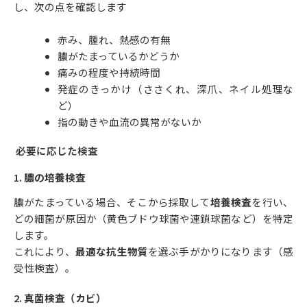
し、次の点を確認します
赤み、腫れ、熱感の有無
膿がたまっているかどうか
痛みの程度や持続時間
発症のきっかけ（ささくれ、深爪、ネイル処理な
ど）
指の動きや血流の異常がないか
必要に応じた検査
1.
膿の培養検査
膿がたまっている場合、そこから採取して
培養検査
を行い、
どの細菌が原因か（黄色ブドウ球菌や連鎖球菌など）を特定
します。
これにより、
最適な抗生物質
を選ぶ手がかりになります（感
受性検査）。
2.
真菌検査（カビ）