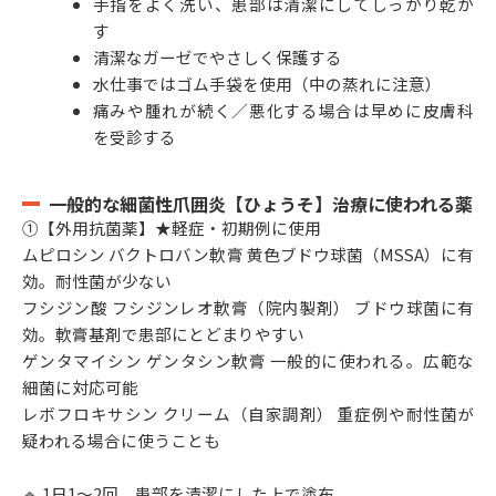
手指をよく洗い、患部は清潔にしてしっかり乾か
す
清潔なガーゼでやさしく保護する
水仕事ではゴム手袋を使用（中の蒸れに注意）
痛みや腫れが続く／悪化する場合は早めに皮膚科
を受診する
一般的な細菌性爪囲炎【ひょうそ】治療に使われる薬
①【外用抗菌薬】★軽症・初期例に使用
ムピロシン バクトロバン軟膏 黄色ブドウ球菌（MSSA）に有
効。耐性菌が少ない
フシジン酸 フシジンレオ軟膏（院内製剤） ブドウ球菌に有
効。軟膏基剤で患部にとどまりやすい
ゲンタマイシン ゲンタシン軟膏 一般的に使われる。広範な
細菌に対応可能
レボフロキサシン クリーム（自家調剤） 重症例や耐性菌が
疑われる場合に使うことも
🔹 1日1～2回、患部を清潔にした上で塗布