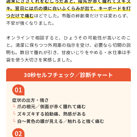
週末にささくれをむしったあと、指先が赤く腫れてズキズ
キ。翌日には爪の横に白いふくらみが出て、キーボードを打
つだけで痛む
ほどでした。市販の絆創膏だけでは変わらず、
不安が強くなりました。
オンラインで相談すると、ひょうその可能性が高いとのこ
と。清潔に保ちつつ外用薬の指示を受け、必要なら切開の説
明も。数日で腫れが引き、甘皮いじりをやめる・水仕事は手
袋を使う大切さを実感しました。
30秒セルフチェック／診断チャート
01
症状の出方・強さ
爪の根元／側面が赤く腫れて痛む
ズキズキする拍動痛、熱感がある
白〜黄色の膿が見える／触れると強く痛む
02