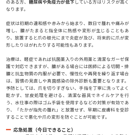
のある方、
糖尿病や免疫力が低下
している方はリスクが高く
なります。
症状は初期の違和感や赤みから始まり、数日で腫れや痛みが
増し、膿がたまると指全体に熱感や変形が生じることもあ
り、放置すると爪の根元にまで炎症が及び、将来的に爪が変
形したりはがれたりする可能性もあります。
治療は、軽症であれば抗菌薬入りの外用薬と清潔なガーゼ保
護で対応できますが、膿がある場合には医師による切開・排
膿と抗生物質の内服が必要で、慢性化や再発を繰り返す場合
は、習慣の見直しや真菌感染の除外診断も重要となります。
予防としては、爪を切りすぎない、手指を丁寧に洗ってよく
乾かす、甘皮処理を避ける、清潔な器具でネイルケアを行
う、水仕事の際はゴム手袋を使用するなどの対策が有効であ
り、「たかが指先の腫れ」と放置せず、早期に皮膚科を受診
することで悪化や爪の変形を防ぐことが可能です。
応急処置（今日できること）