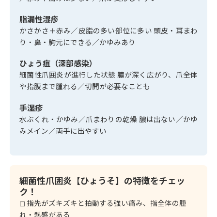
脂漏性湿疹
かさかさ＋赤み／皮脂の多い部位に多い 頭皮・耳まわ
り・鼻・胸元にできる／かゆみあり
ひょう疽（深部感染）
細菌性爪囲炎が進行した状態 膿が深く広がり、爪全体
や指腹まで腫れる／切開が必要なことも
手湿疹
水ぶくれ・かゆみ／爪まわりの乾燥 膿は出ない／かゆ
みメイン／両手に出やすい
細菌性爪囲炎【ひょうそ】の特徴をチェッ
ク！
◻︎ 指先がズキズキと拍動する強い痛み、指全体の腫
れ・熱感がある