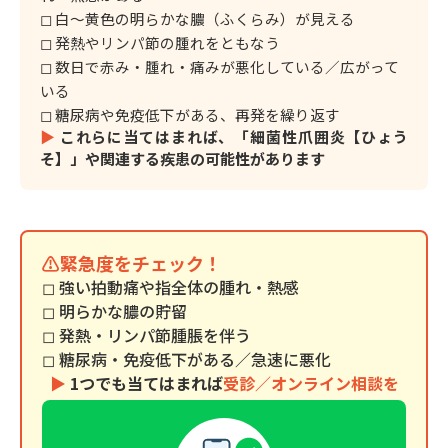
◻︎ 白〜黄色の明らかな膿（ふくらみ）が見える
◻︎ 発熱やリンパ節の腫れをともなう
◻︎ 数日で赤み・腫れ・痛みが悪化している／広がって
いる
◻︎ 糖尿病や免疫低下がある、再発を繰り返す
▶︎
これらに当てはまれば、「細菌性爪囲炎【ひょう
そ】」や関連する疾患の可能性があります
⚠️緊急度をチェック！
◻︎ 強い拍動痛や指全体の腫れ・熱感
◻︎ 明らかな膿の貯留
◻︎ 発熱・リンパ節腫脹を伴う
◻︎ 糖尿病・免疫低下がある／急速に悪化
▶︎
1つでも当てはまれば
受診／オンライン相談を