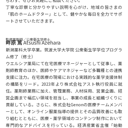
らわず、ぜひお気軽にご相談ください。
丁寧な診察と分かりやすい説明を心がけ、地域の皆さまの
「肌のホームドクター」として、健やかな毎日を全力でサポ
ートさせていただきます。
監修薬剤師／公衆衛生学修士
畔原 篤
Atsushi Azehara
新潟薬科大学卒業。筑波大学大学院 公衆衛生学学位プログラ
ム修了（修士）
ウエルシア薬局にて在宅医療マネージャーとして従事し、薬
剤師教育のほか、医師やケアマネジャーなど多職種との連携
支援に注力。在宅医療の現場における実践的な薬学支援体制
の構築をリード。2023年より株式会社アスト執行役員に就
任。薬剤師業務に加え、管理業務、人材採用、営業企画、経
営企画まで幅広い領域を担当し、事業の成長と組織づくりに
貢献している。さらに、株式会社Genonの医療チームメンバ
ーとして、オンライン服薬指導の提供とその品質改善にも取
り組むとともに、医療・薬学領域のコンテンツ制作において
専門的なアドバイスを行っている。経済産業省主催「始動