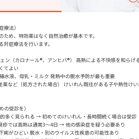
対症療法）
のため、特効薬はなく自然治癒が基本です。
る対症療法を行います。
フェン（カロナール®、アンヒバ®） 高熱による不快感を和らげ
くてよい
経口補水液、母乳・ミルク 発熱中の脱水予防が最も重要
®坐薬など（処方された場合） けいれん既往がある子や熱性け
早めの受診を）
較的多く見られる → 初めてのけいれん・長時間続く場合は受診
発疹では高熱は通常3～4日 → 他の感染症を疑う必要あり
下痢がひどい 脱水・別のウイルス性疾患の可能性あり