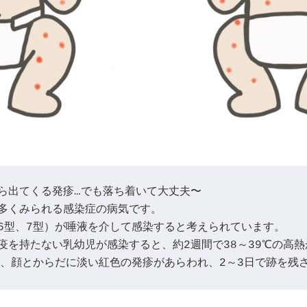
多くみられる感染症の病気です。 
6型、7型）が唾液を介して感染すると考えられています。 
疫を持たない乳幼児が感染すると、約2週間で38～39℃の高熱
後、顔とからだに淡い紅色の発疹があらわれ、2～3日で跡を残