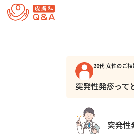
内
容
を
ス
キ
ッ
プ
20代 女性のご相
突発性発疹って
突発性