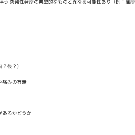
伴う 突発性発疹の典型的なものと異なる可能性あり（例：風
前？後？）
や痛みの有無
があるかどうか