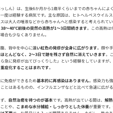
っしん）は、生後6か月から1歳半くらいまでの赤ちゃんによ
一度は経験する病気です。主な原因は、ヒトヘルペスウイルス6型
イルスは大人の唾液などから赤ちゃんへと感染すると考えられてい
、
38〜40℃前後の突然の高熱が1〜3日間続きます
。この高熱は
い場合も少なくありません。
お腹、背中を中心に
淡い紅色の発疹が全身に広がります
。顔や
ほとんどなく、2〜3日で跡を残さず自然に消えていきます
。
たら急に発疹が出てびっくりした」という経験をしていますが
、重症化することはまれです
。
内に免疫ができるため
基本的に再感染はありません
。感染力も
ることはあるものの、インフルエンザなどと比べて急速に広が
せず、
自然治癒を待つのが基本
です。高熱が出ている間は、
解熱
る
ことや、
こまめな水分補給・しっかりとした休養
が重要です