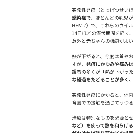
突発性発疹（とっぱつせいほ
感染症
で、ほとんどの乳児が
HHV-7）で、これらのウ
14日ほどの潜伏期間を経て
意外と赤ちゃんの機嫌がよ
熱が下がると、今度は首や
すが、
発疹にかゆみや痛みは
護者の多くが「熱が下がっ
な経過をたどることが多く
突発性発疹にかかると、体
育園での接触を通じてうつ
治療は特別なものを必要と
など）を使って熱を和らげ