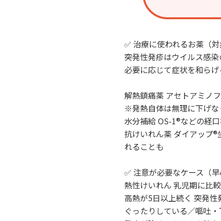
✅ 治療に使われるお薬（
突発性発疹はウイルス感染
必要に応じて症状を和らげ
解熱鎮痛薬 アセトアミノ
※発熱自体は無理に下げな
水分補給 OS-1®などの
抗けいれん薬 ダイアップ
れることも
✅ 注意が必要なケース（
熱性けいれん 乳児期に比
高熱が5日以上続く 突発性
ぐったりしている／嘔吐・