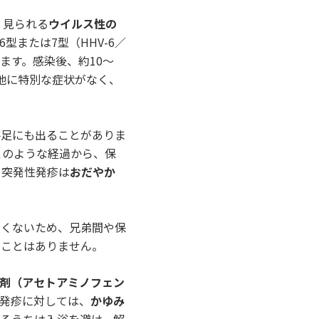
く見られる
ウイルス性の
または7型（HHV-6／
ます。感染後、約10～
他に特別な症状がなく、
手足にも出ることがありま
このような経過から、保
、突発性発疹は
おだやか
強くないため、兄弟間や保
ることはありません。
剤（アセトアミノフェン
。発疹に対しては、
かゆみ