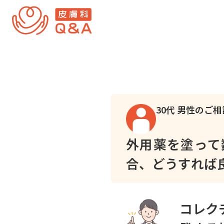
内
容
を
ス
キ
ッ
プ
30代 男性のご相
外用薬を塗って
合、どうすれば
コレク